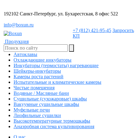
192102 Санкт-Петербург, ул. Бухарестская, 8 офис 522
info@boxun.ru
+7 (812) 421-95-45
Запросить
КП
Продукция
Автоклавы
Охлаждающие инкубаторы
Инкубаторы (термостаты) нагревающие
Шейкеры-инкубаторы
Камеры роста растений
Испытательные и климатические камеры
Чистые помещения
Водяные / Масляные бани
Сушильные (сухожаровые) шкафы
Вакуумные сушильные шкафы
Муфельные печи
Лиофильные сушилки
Высокотемпературные термошкафы
Анаэробная система культивирования
О нас