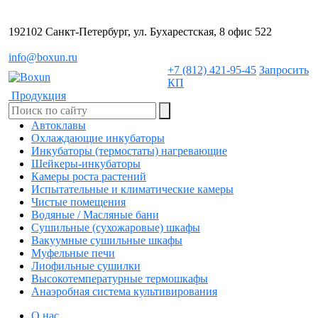
192102 Санкт-Петербург, ул. Бухарестская, 8 офис 522
info@boxun.ru
+7 (812) 421-95-45
Запросить
КП
Продукция
Автоклавы
Охлаждающие инкубаторы
Инкубаторы (термостаты) нагревающие
Шейкеры-инкубаторы
Камеры роста растений
Испытательные и климатические камеры
Чистые помещения
Водяные / Масляные бани
Сушильные (сухожаровые) шкафы
Вакуумные сушильные шкафы
Муфельные печи
Лиофильные сушилки
Высокотемпературные термошкафы
Анаэробная система культивирования
О нас