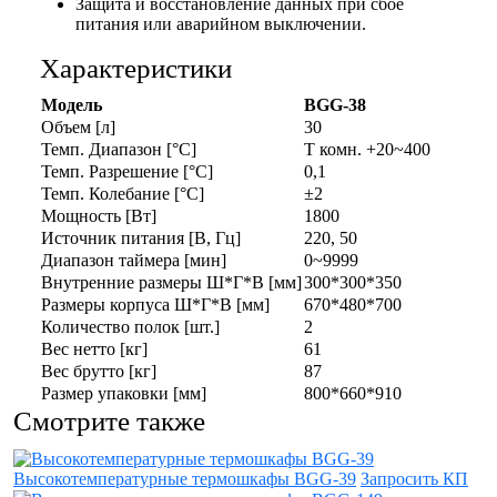
Защита и восстановление данных при сбое
питания или аварийном выключении.
Характеристики
Модель
BGG-38
Объем [л]
30
Темп. Диапазон [°С]
Т комн. +20~400
Темп. Разрешение [°С]
0,1
Темп. Колебание [°C]
±2
Мощность [Вт]
1800
Источник питания [В, Гц]
220, 50
Диапазон таймера [мин]
0~9999
Внутренние размеры Ш*Г*В [мм]
300*300*350
Размеры корпуса Ш*Г*В [мм]
670*480*700
Количество полок [шт.]
2
Вес нетто [кг]
61
Вес брутто [кг]
87
Размер упаковки [мм]
800*660*910
Смотрите также
Высокотемпературные термошкафы BGG-39
Запросить КП