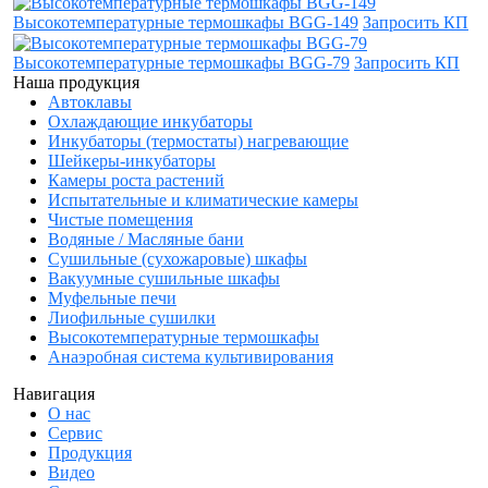
Высокотемпературные термошкафы BGG-149
Запросить КП
Высокотемпературные термошкафы BGG-79
Запросить КП
Наша продукция
Автоклавы
Охлаждающие инкубаторы
Инкубаторы (термостаты) нагревающие
Шейкеры-инкубаторы
Камеры роста растений
Испытательные и климатические камеры
Чистые помещения
Водяные / Масляные бани
Сушильные (сухожаровые) шкафы
Вакуумные сушильные шкафы
Муфельные печи
Лиофильные сушилки
Высокотемпературные термошкафы
Анаэробная система культивирования
Навигация
О нас
Сервис
Продукция
Видео