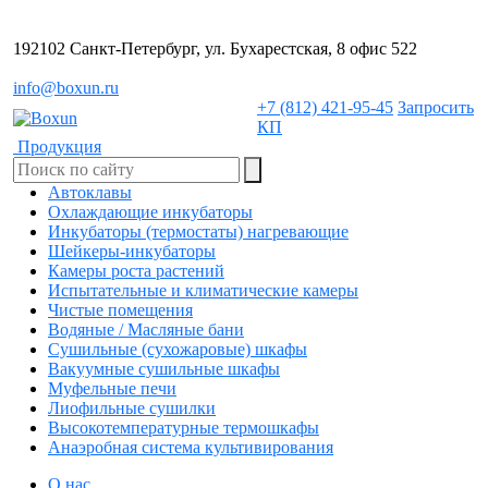
192102 Санкт-Петербург, ул. Бухарестская, 8 офис 522
info@boxun.ru
+7 (812) 421-95-45
Запросить
КП
Продукция
Автоклавы
Охлаждающие инкубаторы
Инкубаторы (термостаты) нагревающие
Шейкеры-инкубаторы
Камеры роста растений
Испытательные и климатические камеры
Чистые помещения
Водяные / Масляные бани
Сушильные (сухожаровые) шкафы
Вакуумные сушильные шкафы
Муфельные печи
Лиофильные сушилки
Высокотемпературные термошкафы
Анаэробная система культивирования
О нас