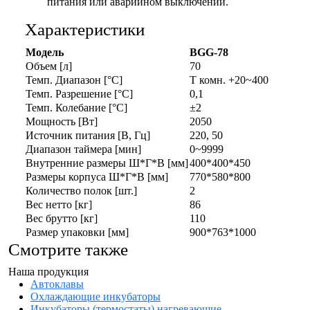
питания или аварийном выключении.
Характеристики
Модель
BGG-78
Объем [л]
70
Темп. Диапазон [°С]
Т комн. +20~400
Темп. Разрешение [°С]
0,1
Темп. Колебание [°C]
±2
Мощность [Вт]
2050
Источник питания [В, Гц]
220, 50
Диапазон таймера [мин]
0~9999
Внутренние размеры Ш*Г*В [мм]
400*400*450
Размеры корпуса Ш*Г*В [мм]
770*580*800
Количество полок [шт.]
2
Вес нетто [кг]
86
Вес брутто [кг]
110
Размер упаковки [мм]
900*763*1000
Смотрите также
Наша продукция
Автоклавы
Охлаждающие инкубаторы
Инкубаторы (термостаты) нагревающие