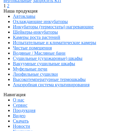
вертикальные
Запросить КП
1
2
Наша продукция
Автоклавы
Охлаждающие инкубаторы
Инкубаторы (термостаты) нагревающие
Шейкеры-инкубаторы
Камеры роста растений
Испытательные и климатические камеры
Чистые помещения
Водяные / Масляные бани
Сушильные (сухожаровые) шкафы
Вакуумные сушильные шкафы
Муфельные печи
Лиофильные сушилки
Высокотемпературные термошкафы
Анаэробная система культивирования
Навигация
О нас
Сервис
Продукция
Видео
Скачать
Новости