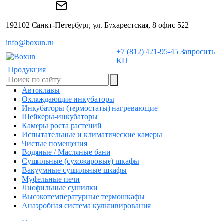
192102 Санкт-Петербург, ул. Бухарестская, 8 офис 522
info@boxun.ru
+7 (812) 421-95-45
Запросить
КП
Продукция
Автоклавы
Охлаждающие инкубаторы
Инкубаторы (термостаты) нагревающие
Шейкеры-инкубаторы
Камеры роста растений
Испытательные и климатические камеры
Чистые помещения
Водяные / Масляные бани
Сушильные (сухожаровые) шкафы
Вакуумные сушильные шкафы
Муфельные печи
Лиофильные сушилки
Высокотемпературные термошкафы
Анаэробная система культивирования