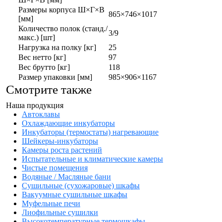
Размеры корпуса Ш×Г×В
865×746×1017
[мм]
Количество полок (станд./
3/9
макс.) [шт]
Нагрузка на полку [кг]
25
Вес нетто [кг]
97
Вес брутто [кг]
118
Размер упаковки [мм]
985×906×1167
Смотрите также
Наша продукция
Автоклавы
Охлаждающие инкубаторы
Инкубаторы (термостаты) нагревающие
Шейкеры-инкубаторы
Камеры роста растений
Испытательные и климатические камеры
Чистые помещения
Водяные / Масляные бани
Сушильные (сухожаровые) шкафы
Вакуумные сушильные шкафы
Муфельные печи
Лиофильные сушилки
Высокотемпературные термошкафы