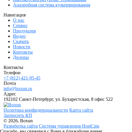
Анаэробная система культивирования
Навигация
О нас
Сервис
Продукция
Видео
Скачать
Новости
Контакты
Дилеры
Контакты
Телефон
+7 (812) 421-95-45
Почта
info@boxun.ru
Адрес
192102 Санкт-Петербург, ул. Бухарестская, 8 офис 522
Политика конфиденциальности
Карта сайта
Запросить КП
© 2026, Boxun
Разработка сайта
Система управления HostCms
Спасибо, мы свяжемся с Вами в ближайшее время