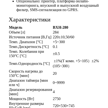
Опционально: принтер, платформа онлайн-
мониторинга, впускной и выпускной воздушный
фильтр, SMS-сигнализация по GPRS.
Характеристики
Модель
BXH-280
Объем [л]
284
Источник питания [В,Гц]
220±10,50/60
Темп. Диапазон [°C]
+5~300
Темп.Дискретность [°C]
0.1
Темп. Колебания при
±0.5
150°C [°C]
±1%(Т комн. +5~105）±2%
Темп.Однородность [°C]
(105~300）
Скорость нагрева до
20
150°C [мин]
Диапазон таймера [мин
0~9999
или ч]
Диапазон резервирования
4
[мин]
Мощность [Вт]
2750
Внутренние размеры
720×530×745
Ш×Г×В [мм]