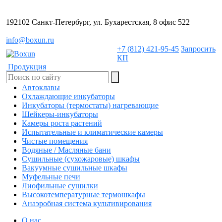
192102 Санкт-Петербург, ул. Бухарестская, 8 офис 522
info@boxun.ru
+7 (812) 421-95-45
Запросить
КП
Продукция
Автоклавы
Охлаждающие инкубаторы
Инкубаторы (термостаты) нагревающие
Шейкеры-инкубаторы
Камеры роста растений
Испытательные и климатические камеры
Чистые помещения
Водяные / Масляные бани
Сушильные (сухожаровые) шкафы
Вакуумные сушильные шкафы
Муфельные печи
Лиофильные сушилки
Высокотемпературные термошкафы
Анаэробная система культивирования
О нас