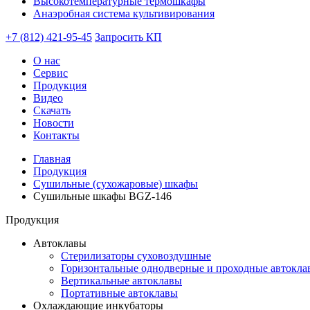
Высокотемпературные термошкафы
Анаэробная система культивирования
+7 (812) 421-95-45
Запросить КП
О нас
Сервис
Продукция
Видео
Скачать
Новости
Контакты
Главная
Продукция
Сушильные (сухожаровые) шкафы
Сушильные шкафы BGZ-146
Продукция
Автоклавы
Стерилизаторы суховоздушные
Горизонтальные однодверные и проходные автокла
Вертикальные автоклавы
Портативные автоклавы
Охлаждающие инкубаторы