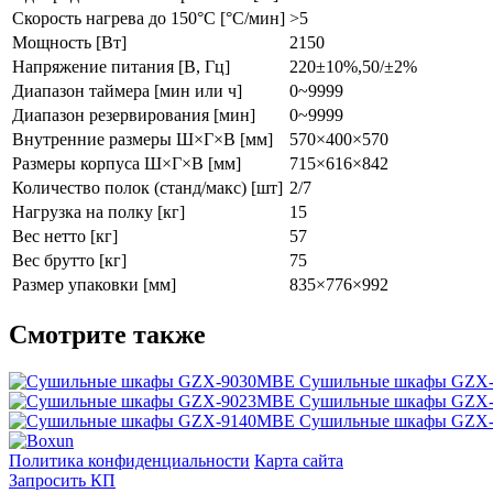
Скорость нагрева до 150°C [°C/мин]
>5
Мощность [Вт]
2150
Напряжение питания [В, Гц]
220±10%,50/±2%
Диапазон таймера [мин или ч]
0~9999
Диапазон резервирования [мин]
0~9999
Внутренние размеры Ш×Г×В [мм]
570×400×570
Размеры корпуса Ш×Г×В [мм]
715×616×842
Количество полок (станд/макс) [шт]
2/7
Нагрузка на полку [кг]
15
Вес нетто [кг]
57
Вес брутто [кг]
75
Размер упаковки [мм]
835×776×992
Смотрите также
Сушильные шкафы GZX
Сушильные шкафы GZX
Сушильные шкафы GZX
Политика конфиденциальности
Карта сайта
Запросить КП