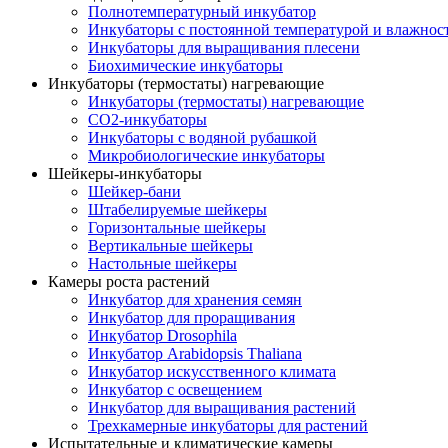
Полнотемпературный инкубатор
Инкубаторы с постоянной температурой и влажнос
Инкубаторы для выращивания плесени
Биохимические инкубаторы
Инкубаторы (термостаты) нагревающие
Инкубаторы (термостаты) нагревающие
CO2-инкубаторы
Инкубаторы с водяной рубашкой
Микробиологические инкубаторы
Шейкеры-инкубаторы
Шейкер-бани
Штабелируемые шейкеры
Горизонтальные шейкеры
Вертикальные шейкеры
Настольные шейкеры
Камеры роста растений
Инкубатор для хранения семян
Инкубатор для проращивания
Инкубатор Drosophila
Инкубатор Arabidopsis Thaliana
Инкубатор искусственного климата
Инкубатор с освещением
Инкубатор для выращивания растений
Трехкамерные инкубаторы для растений
Испытательные и климатические камеры