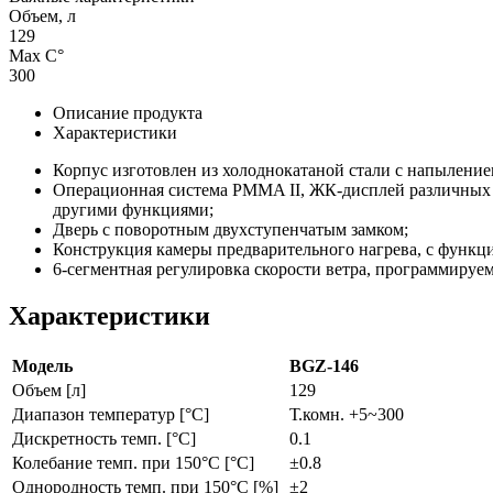
Объем, л
129
Max С°
300
Описание продукта
Характеристики
Корпус изготовлен из холоднокатаной стали с напыление
Операционная система PMMA II, ЖК-дисплей различных па
другими функциями;
Дверь с поворотным двухступенчатым замком;
Конструкция камеры предварительного нагрева, с функц
6-сегментная регулировка скорости ветра, программируем
Характеристики
Модель
BGZ-146
Объем [л]
129
Диапазон температур [°C]
Т.комн. +5~300
Дискретность темп. [°C]
0.1
Колебание темп. при 150°C [°C]
±0.8
Однородность темп. при 150°C [%]
±2