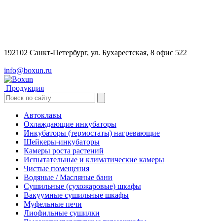
192102 Санкт-Петербург, ул. Бухарестская, 8 офис 522
info@boxun.ru
Продукция
Автоклавы
Охлаждающие инкубаторы
Инкубаторы (термостаты) нагревающие
Шейкеры-инкубаторы
Камеры роста растений
Испытательные и климатические камеры
Чистые помещения
Водяные / Масляные бани
Сушильные (сухожаровые) шкафы
Вакуумные сушильные шкафы
Муфельные печи
Лиофильные сушилки