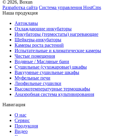
© 2026, Boxun
Разработка сайта
Система управления HostCms
Наша продукция
Автоклавы
Охлаждающие инкубаторы
Инкубаторы (термостаты) нагревающие
Шейкеры-инкубаторы
Камеры роста растений
Испытательные и климатические камеры
Чистые помещения
Водяные / Масляные бани
Сушильные (сухожаровые) шкафы
Вакуумные сушильные шкафы
Муфельные печи
Лиофильные сушилки
Высокотемпературные термошкафы
Анаэробная система культивирования
Навигация
О нас
Сервис
Продукция
Видео