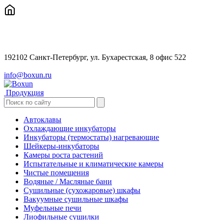
192102 Санкт-Петербург, ул. Бухарестская, 8 офис 522
info@boxun.ru
Продукция
Автоклавы
Охлаждающие инкубаторы
Инкубаторы (термостаты) нагревающие
Шейкеры-инкубаторы
Камеры роста растений
Испытательные и климатические камеры
Чистые помещения
Водяные / Масляные бани
Сушильные (сухожаровые) шкафы
Вакуумные сушильные шкафы
Муфельные печи
Лиофильные сушилки