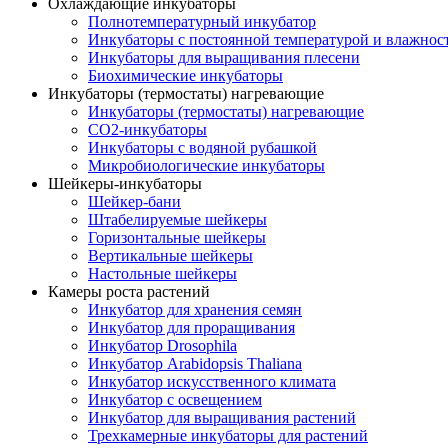
Охлаждающие инкубаторы
Полнотемпературный инкубатор
Инкубаторы с постоянной температурой и влажнос
Инкубаторы для выращивания плесени
Биохимические инкубаторы
Инкубаторы (термостаты) нагревающие
Инкубаторы (термостаты) нагревающие
CO2-инкубаторы
Инкубаторы с водяной рубашкой
Микробиологические инкубаторы
Шейкеры-инкубаторы
Шейкер-бани
Штабелируемые шейкеры
Горизонтальные шейкеры
Вертикальные шейкеры
Настольные шейкеры
Камеры роста растений
Инкубатор для хранения семян
Инкубатор для проращивания
Инкубатор Drosophila
Инкубатор Arabidopsis Thaliana
Инкубатор искусственного климата
Инкубатор с освещением
Инкубатор для выращивания растений
Трехкамерные инкубаторы для растений