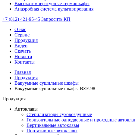
Высокотемпературные термошкафы
Анаэробная система культивирования
+7 (812) 421-95-45
Запросить КП
О нас
Сервис
Продукция
Видео
Скачать
Новости
Контакты
Главная
Продукция
Вакуумные сушильные шкафы
Вакуумные сушильные шкафы BZF-98
Продукция
Автоклавы
Стерилизаторы суховоздушные
Горизонтальные однодверные и проходные автокла
Вертикальные автоклавы
Портативные автоклавы