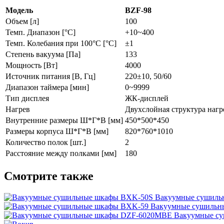
Модель
BZF-98
Объем [л]
100
Темп. Диапазон [°С]
+10~400
Темп. Колебания при 100°C [°C]
±1
Степень вакуума [Па]
133
Мощность [Вт]
4000
Источник питания [В, Гц]
220±10, 50/60
Диапазон таймера [мин]
0~9999
Тип дисплея
ЖК-дисплей
Нагрев
Двухслойная структура нагр
Внутренние размеры Ш*Г*В [мм]
450*500*450
Размеры корпуса Ш*Г*В [мм]
820*760*1010
Количество полок [шт.]
2
Расстояние между полками [мм]
180
Смотрите также
Вакуумные сушиль
Вакуумные сушильн
Вакуумные с