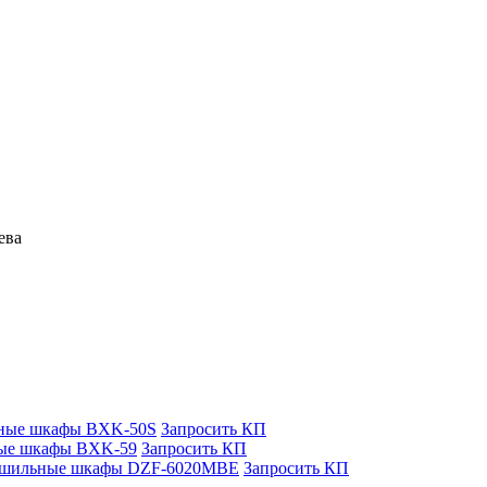
ева
ные шкафы BXK-50S
Запросить КП
ые шкафы BXK-59
Запросить КП
ушильные шкафы DZF-6020MBE
Запросить КП