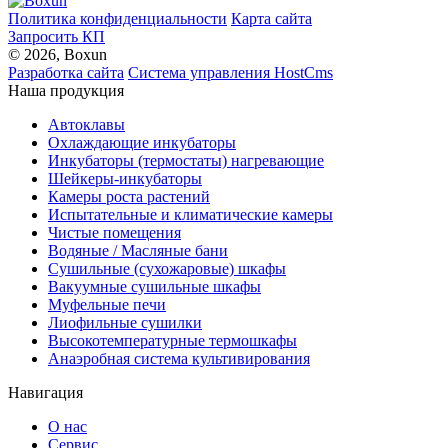
Политика конфиденциальности
Карта сайта
Запросить КП
© 2026, Boxun
Разработка сайта
Система управления HostCms
Наша продукция
Автоклавы
Охлаждающие инкубаторы
Инкубаторы (термостаты) нагревающие
Шейкеры-инкубаторы
Камеры роста растений
Испытательные и климатические камеры
Чистые помещения
Водяные / Масляные бани
Сушильные (сухожаровые) шкафы
Вакуумные сушильные шкафы
Муфельные печи
Лиофильные сушилки
Высокотемпературные термошкафы
Анаэробная система культивирования
Навигация
О нас
Сервис