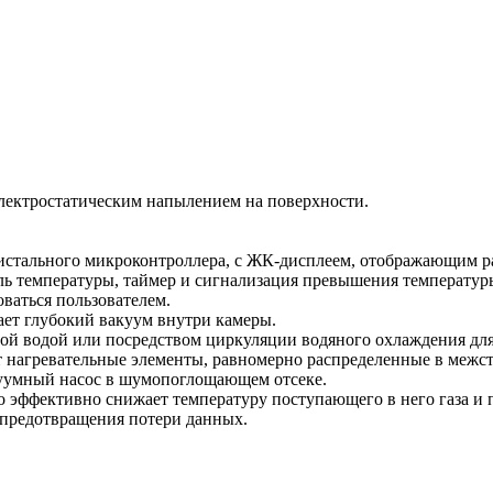
электростатическим напылением на поверхности.
ристального микроконтроллера, с ЖК-дисплеем, отображающим р
ь температуры, таймер и сигнализация превышения температур
ваться пользователем.
ет глубокий вакуум внутри камеры.
й водой или посредством циркуляции водяного охлаждения для
т нагревательные элементы, равномерно распределенные в межс
куумный насос в шумопоглощающем отсеке.
 эффективно снижает температуру поступающего в него газа и п
 предотвращения потери данных.