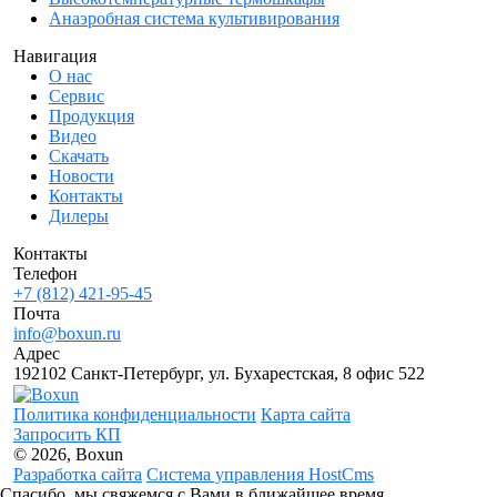
Анаэробная система культивирования
Навигация
О нас
Сервис
Продукция
Видео
Скачать
Новости
Контакты
Дилеры
Контакты
Телефон
+7 (812) 421-95-45
Почта
info@boxun.ru
Адрес
192102 Санкт-Петербург, ул. Бухарестская, 8 офис 522
Политика конфиденциальности
Карта сайта
Запросить КП
© 2026, Boxun
Разработка сайта
Система управления HostCms
Спасибо, мы свяжемся с Вами в ближайшее время