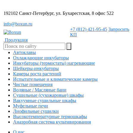
192102 Санкт-Петербург, ул. Бухарестская, 8 офис 522
info@boxun.ru
+7 (812) 421-95-45
Запросить
КП
Продукция
Автоклавы
Охлаждающие инкубаторы
Инкубаторы (термостаты) нагревающие
Шейкеры-инкубаторы
Камеры роста растений
Испытательные и климатические камеры
Чистые помещения
Водяные / Масляные бани
Сушильные (сухожаровые) шкафы
Вакуумные сушильные шкафы
Муфельные печи
Лиофильные сушилки
Высокотемпературные термошкафы
Анаэробная система культивирования
О нас