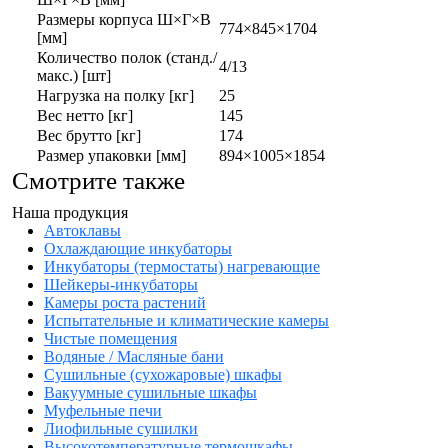
Размеры корпуса Ш×Г×В
774×845×1704
[мм]
Количество полок (станд./
4/13
макс.) [шт]
Нагрузка на полку [кг]
25
Вес нетто [кг]
145
Вес брутто [кг]
174
Размер упаковки [мм]
894×1005×1854
Смотрите также
Наша продукция
Автоклавы
Охлаждающие инкубаторы
Инкубаторы (термостаты) нагревающие
Шейкеры-инкубаторы
Камеры роста растений
Испытательные и климатические камеры
Чистые помещения
Водяные / Масляные бани
Сушильные (сухожаровые) шкафы
Вакуумные сушильные шкафы
Муфельные печи
Лиофильные сушилки
Высокотемпературные термошкафы