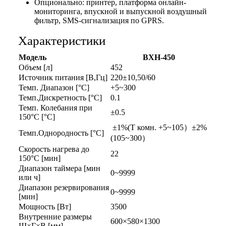
Опционально: принтер, платформа онлайн-
мониторинга, впускной и выпускной воздушный
фильтр, SMS-сигнализация по GPRS.
Характеристики
Модель
BXH-450
Объем [л]
452
Источник питания [В,Гц]
220±10,50/60
Темп. Диапазон [°C]
+5~300
Темп.Дискретность [°C]
0.1
Темп. Колебания при
±0.5
150°C [°C]
±1%(Т комн. +5~105）±2%
Темп.Однородность [°C]
(105~300）
Скорость нагрева до
22
150°C [мин]
Диапазон таймера [мин
0~9999
или ч]
Диапазон резервирования
0~9999
[мин]
Мощность [Вт]
3500
Внутренние размеры
600×580×1300
Ш×Г×В [мм]