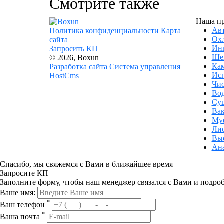
Смотрите также
Наша п
Ав
Политика конфиденциальности
Карта
Ох
сайта
Инк
Запросить КП
Ше
© 2026, Boxun
Кам
Разработка сайта
Система управления
Исп
HostCms
Чи
Вод
Су
Ва
Му
Ли
Вы
Ана
Спасибо, мы свяжемся с Вами в ближайшее время
Запросите КП
Заполните форму, чтобы наш менеджер связался с Вами и подро
Ваше имя:
*
Ваш телефон
*
Ваша почта