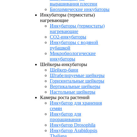
выращивания плесени
Биохимические инкубаторы
Инкубаторы (термостаты)
нагревающие
Инкубаторы (термостаты)
нагревающие
CO2-инкубаторы
Инкубаторы с водяной
рубашкой
Микробиологические
инкубаторы
Шейкеры-инкубаторы
Шейкер-бани
Штабелируемые шейкеры
Горизонтальные шейкеры
Вертикальные шейкеры
Настольные шейкеры
Камеры роста растений
Инкубатор для хранения
семян
Инкубатор для
проращивания
Инкубатор Drosophila
Инкубатор Arabidopsis
Thaliana