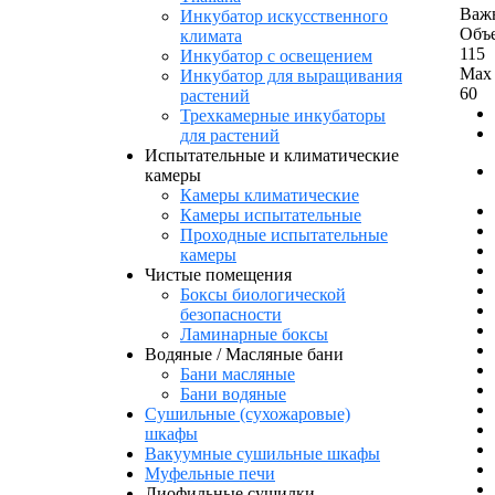
Важн
Инкубатор искусственного
Объе
климата
115
Инкубатор с освещением
Max
Инкубатор для выращивания
60
растений
Трехкамерные инкубаторы
для растений
Испытательные и климатические
камеры
Камеры климатические
Камеры испытательные
Проходные испытательные
камеры
Чистые помещения
Боксы биологической
безопасности
Ламинарные боксы
Водяные / Масляные бани
Бани масляные
Бани водяные
Сушильные (сухожаровые)
шкафы
Вакуумные сушильные шкафы
Муфельные печи
Лиофильные сушилки