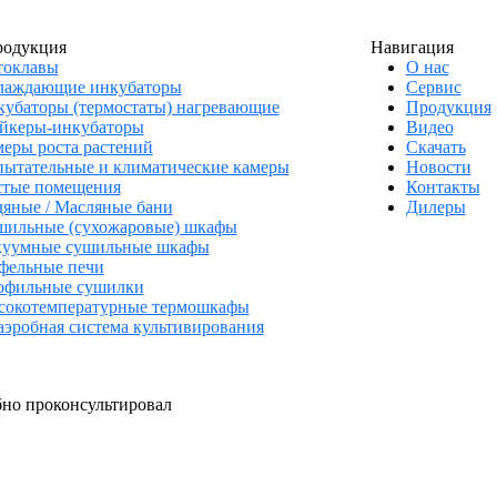
родукция
Навигация
токлавы
О нас
лаждающие инкубаторы
Сервис
убаторы (термостаты) нагревающие
Продукция
йкеры-инкубаторы
Видео
еры роста растений
Скачать
ытательные и климатические камеры
Новости
стые помещения
Контакты
яные / Масляные бани
Дилеры
шильные (сухожаровые) шкафы
куумные сушильные шкафы
фельные печи
офильные сушилки
сокотемпературные термошкафы
эробная система культивирования
бно проконсультировал