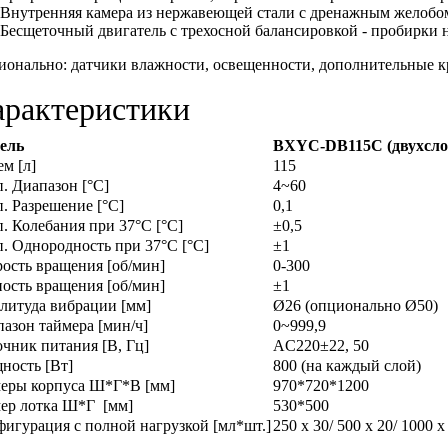
Внутренняя камера из нержавеющей стали с дренажным желобо
Бесщеточный двигатель с трехосной балансировкой - пробирки 
онально: датчики влажности, освещенности, дополнительные к
рактеристики
ель
BXYC-DB115C (двухсл
м [л]
115
. Диапазон [°С]
4~60
. Разрешение [°С]
0,1
. Колебания при 37°C [°C]
±0,5
. Однородность при 37°C [°C]
±1
ость вращения [об/мин]
0-300
ость вращения [об/мин]
±1
литуда вибрации [мм]
Ø26 (опционально Ø50)
азон таймера [мин/ч]
0~999,9
чник питания [В, Гц]
AC220±22, 50
ность [Вт]
800 (на каждый слой)
меры корпуса Ш*Г*В [мм]
970*720*1200
ер лотка Ш*Г [мм]
530*500
игурация с полной нагрузкой [мл*шт.]
250 х 30/ 500 х 20/ 1000 х