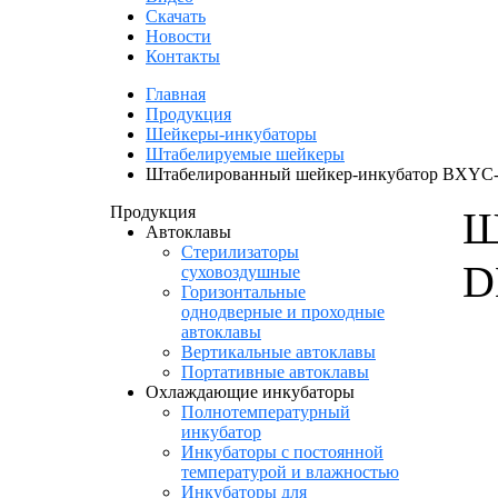
Скачать
Новости
Контакты
Главная
Продукция
Шейкеры-инкубаторы
Штабелируемые шейкеры
Штабелированный шейкер-инкубатор BXYC
Продукция
Ш
Автоклавы
Стерилизаторы
D
суховоздушные
Горизонтальные
однодверные и проходные
автоклавы
Вертикальные автоклавы
Портативные автоклавы
Охлаждающие инкубаторы
Полнотемпературный
инкубатор
Инкубаторы с постоянной
температурой и влажностью
Инкубаторы для