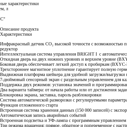
ые характеристики
м, л
 С°
Описание продукта
Характеристики
Инфракрасный датчик CO₂ высокой точности с возможностью п
редуктор
Интеллектуальная система управления BRIGHT I с автоматичес
Откидная дверь на двух нижних уровнях и верхнем уровне (B
Боковая дверь обеспечивает легкий доступ к пробиркам (BXYC
Трехстороннее магнитное уплотнение гарантирует полную герм
Выдвижная платформа шейкера для удобной загрузки/выгрузки
7-дюймовый сенсорный экран с раздельным управлением для ка
Поддержка двух режимов: установка значений и программирова
Два варианта таймера: от начала работы или от достижения зад
Блокировка экрана, заставка, пароль разблокировки
Система автоматической разморозки с регулируемыми параметр
Функция отложенного старта
Встроенная система хранения данных (150 000 записей) с экспо
Автоматическая запись аварийных событий
Встроенная подсветка и УФ-лампа с программным управлением
Три режима вращения: прямое, обратное и попеременное с наст