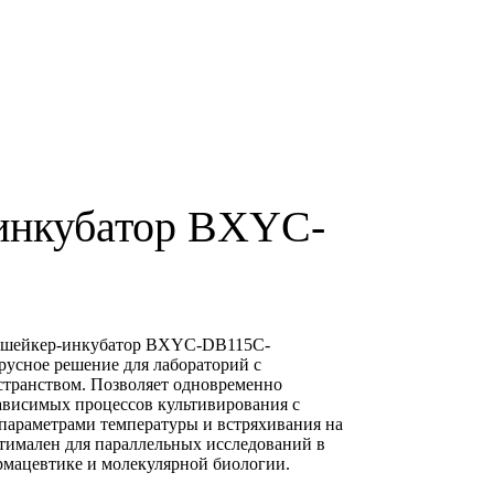
инкубатор BXYC-
 шейкер-инкубатор BXYC-DB115С-
русное решение для лабораторий с
транством. Позволяет одновременно
зависимых процессов культивирования с
араметрами температуры и встряхивания на
тимален для параллельных исследований в
рмацевтике и молекулярной биологии.