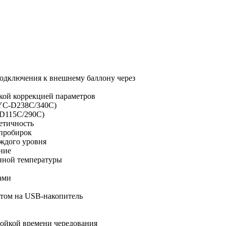
одключения к внешнему баллону через
кой коррекцией параметров
XYC-D238C/340C)
-D115C/290C)
етичность
 пробирок
ждого уровня
ние
анной температуры
ами
ртом на USB-накопитель
ройкой времени чередования