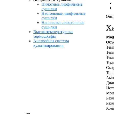
Пилотные лиофильные
сушилки
Настольные лиофильные
Опци
сушилки
Напольные лиофильные
Ха
сушилки
Высокотемпературные
термошкафы
Мод
Анаэробная система
Объе
культивирования
Темп
Темп
Темп
Темп
Скор
Точн
Амп
Диап
Исто
Мощ
Раз
Разм
Конф