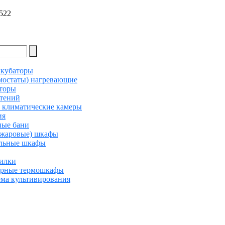
 522
кубаторы
мостаты) нагревающие
торы
стений
 климатические камеры
ия
ные бани
ожаровые) шкафы
льные шкафы
илки
урные термошкафы
ема культивирования