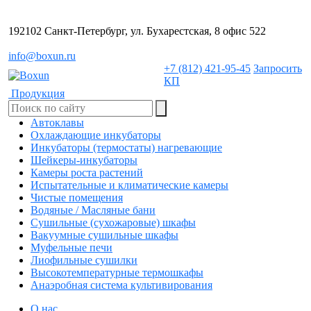
192102 Санкт-Петербург, ул. Бухарестская, 8 офис 522
info@boxun.ru
+7 (812) 421-95-45
Запросить
КП
Продукция
Автоклавы
Охлаждающие инкубаторы
Инкубаторы (термостаты) нагревающие
Шейкеры-инкубаторы
Камеры роста растений
Испытательные и климатические камеры
Чистые помещения
Водяные / Масляные бани
Сушильные (сухожаровые) шкафы
Вакуумные сушильные шкафы
Муфельные печи
Лиофильные сушилки
Высокотемпературные термошкафы
Анаэробная система культивирования
О нас