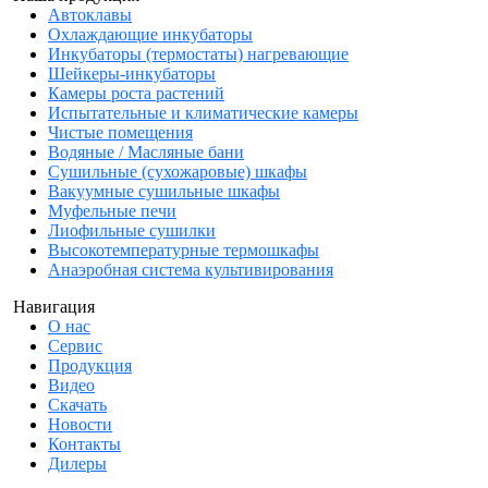
Автоклавы
Охлаждающие инкубаторы
Инкубаторы (термостаты) нагревающие
Шейкеры-инкубаторы
Камеры роста растений
Испытательные и климатические камеры
Чистые помещения
Водяные / Масляные бани
Сушильные (сухожаровые) шкафы
Вакуумные сушильные шкафы
Муфельные печи
Лиофильные сушилки
Высокотемпературные термошкафы
Анаэробная система культивирования
Навигация
О нас
Сервис
Продукция
Видео
Скачать
Новости
Контакты
Дилеры