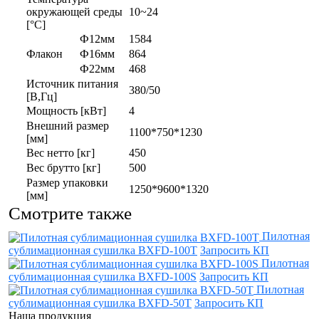
окружающей среды
10~24
[°C]
Ф12мм
1584
Флакон
Ф16мм
864
Ф22мм
468
Источник питания
380/50
[В,Гц]
Мощность [кВт]
4
Внешний размер
1100*750*1230
[мм]
Вес нетто [кг]
450
Вес брутто [кг]
500
Размер упаковки
1250*9600*1320
[мм]
Смотрите также
Пилотная
сублимационная сушилка BXFD-100T
Запросить КП
Пилотная
сублимационная сушилка BXFD-100S
Запросить КП
Пилотная
сублимационная сушилка BXFD-50T
Запросить КП
Наша продукция