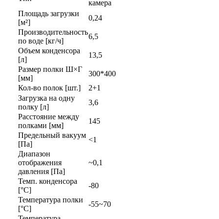
камера
Площадь загрузки
0,24
[м²]
Производительность
6,5
по воде [кг/ч]
Объем конденсора
13,5
[л]
Размер полки Ш×Г
300*400
[мм]
Кол-во полок [шт.]
2+1
Загрузка на одну
3,6
полку [л]
Расстояние между
145
полками [мм]
Предельный вакуум
<1
[Па]
Диапазон
отображения
~0,1
давления [Па]
Темп. конденсора
-80
[°C]
Температура полки
-55~70
[°C]
Температура