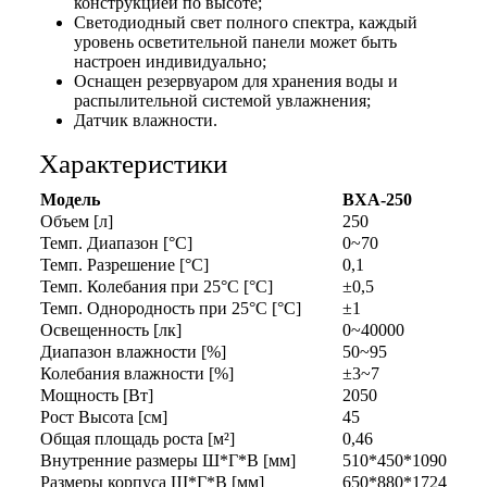
конструкцией по высоте;
Светодиодный свет полного спектра, каждый
уровень осветительной панели может быть
настроен индивидуально;
Оснащен резервуаром для хранения воды и
распылительной системой увлажнения;
Датчик влажности.
Характеристики
Модель
ВХА-250
Объем [л]
250
Темп. Диапазон [°С]
0~70
Темп. Разрешение [°С]
0,1
Темп. Колебания при 25°C [°C]
±0,5
Темп. Однородность при 25°C [°C]
±1
Освещенность [лк]
0~40000
Диапазон влажности [%]
50~95
Колебания влажности [%]
±3~7
Мощность [Вт]
2050
Рост Высота [см]
45
Общая площадь роста [м²]
0,46
Внутренние размеры Ш*Г*В [мм]
510*450*1090
Размеры корпуса Ш*Г*В [мм]
650*880*1724