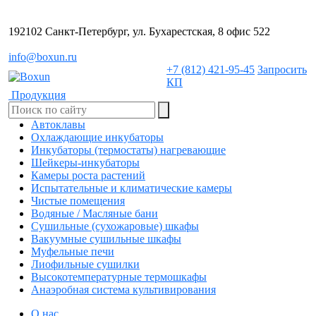
192102 Санкт-Петербург, ул. Бухарестская, 8 офис 522
info@boxun.ru
+7 (812) 421-95-45
Запросить
КП
Продукция
Автоклавы
Охлаждающие инкубаторы
Инкубаторы (термостаты) нагревающие
Шейкеры-инкубаторы
Камеры роста растений
Испытательные и климатические камеры
Чистые помещения
Водяные / Масляные бани
Сушильные (сухожаровые) шкафы
Вакуумные сушильные шкафы
Муфельные печи
Лиофильные сушилки
Высокотемпературные термошкафы
Анаэробная система культивирования
О нас