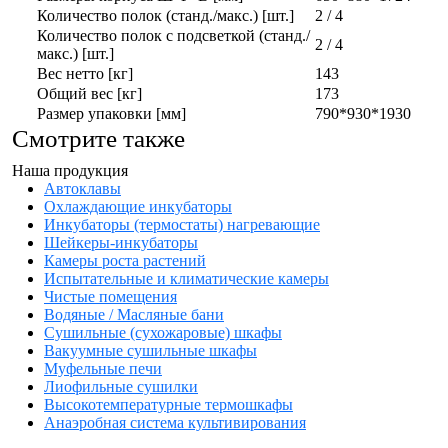
Количество полок (станд./макс.) [шт.]
2 / 4
Количество полок с подсветкой (станд./
2 / 4
макс.) [шт.]
Вес нетто [кг]
143
Общий вес [кг]
173
Размер упаковки [мм]
790*930*1930
Смотрите также
Наша продукция
Автоклавы
Охлаждающие инкубаторы
Инкубаторы (термостаты) нагревающие
Шейкеры-инкубаторы
Камеры роста растений
Испытательные и климатические камеры
Чистые помещения
Водяные / Масляные бани
Сушильные (сухожаровые) шкафы
Вакуумные сушильные шкафы
Муфельные печи
Лиофильные сушилки
Высокотемпературные термошкафы
Анаэробная система культивирования