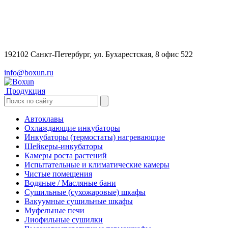
192102 Санкт-Петербург, ул. Бухарестская, 8 офис 522
info@boxun.ru
Продукция
Автоклавы
Охлаждающие инкубаторы
Инкубаторы (термостаты) нагревающие
Шейкеры-инкубаторы
Камеры роста растений
Испытательные и климатические камеры
Чистые помещения
Водяные / Масляные бани
Сушильные (сухожаровые) шкафы
Вакуумные сушильные шкафы
Муфельные печи
Лиофильные сушилки