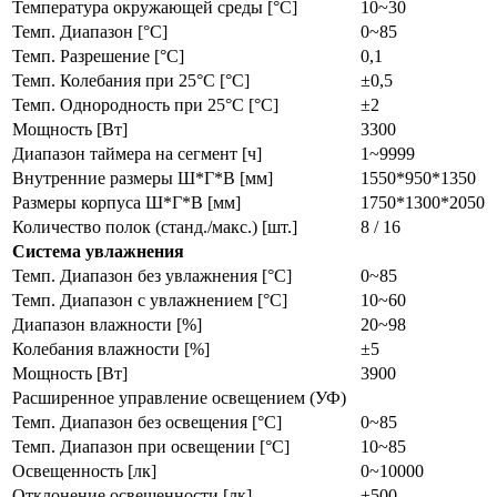
Температура окружающей среды [°C]
10~30
Темп. Диапазон [°С]
0~85
Темп. Разрешение [°С]
0,1
Темп. Колебания при 25°C [°C]
±0,5
Темп. Однородность при 25°C [°C]
±2
Мощность [Вт]
3300
Диапазон таймера на сегмент [ч]
1~9999
Внутренние размеры Ш*Г*В [мм]
1550*950*1350
Размеры корпуса Ш*Г*В [мм]
1750*1300*2050
Количество полок (станд./макс.) [шт.]
8 / 16
Система увлажнения
Темп. Диапазон без увлажнения [°C]
0~85
Темп. Диапазон с увлажнением [°C]
10~60
Диапазон влажности [%]
20~98
Колебания влажности [%]
±5
Мощность [Вт]
3900
Расширенное управление освещением (УФ)
Темп. Диапазон без освещения [°C]
0~85
Темп. Диапазон при освещении [°C]
10~85
Освещенность [лк]
0~10000
Отклонение освещенности [лк]
±500