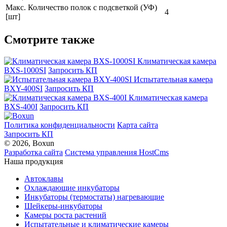
Макс. Количество полок с подсветкой (УФ)
4
[шт]
Смотрите также
Климатическая камера
BXS-1000SI
Запросить КП
Испытательная камера
BXY-400SI
Запросить КП
Климатическая камера
BXS-400I
Запросить КП
Политика конфиденциальности
Карта сайта
Запросить КП
© 2026, Boxun
Разработка сайта
Система управления HostCms
Наша продукция
Автоклавы
Охлаждающие инкубаторы
Инкубаторы (термостаты) нагревающие
Шейкеры-инкубаторы
Камеры роста растений
Испытательные и климатические камеры