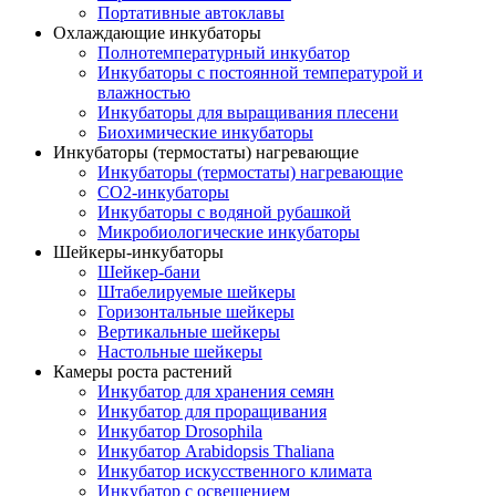
Портативные автоклавы
Охлаждающие инкубаторы
Полнотемпературный инкубатор
Инкубаторы с постоянной температурой и
влажностью
Инкубаторы для выращивания плесени
Биохимические инкубаторы
Инкубаторы (термостаты) нагревающие
Инкубаторы (термостаты) нагревающие
CO2-инкубаторы
Инкубаторы с водяной рубашкой
Микробиологические инкубаторы
Шейкеры-инкубаторы
Шейкер-бани
Штабелируемые шейкеры
Горизонтальные шейкеры
Вертикальные шейкеры
Настольные шейкеры
Камеры роста растений
Инкубатор для хранения семян
Инкубатор для проращивания
Инкубатор Drosophila
Инкубатор Arabidopsis Thaliana
Инкубатор искусственного климата
Инкубатор с освещением