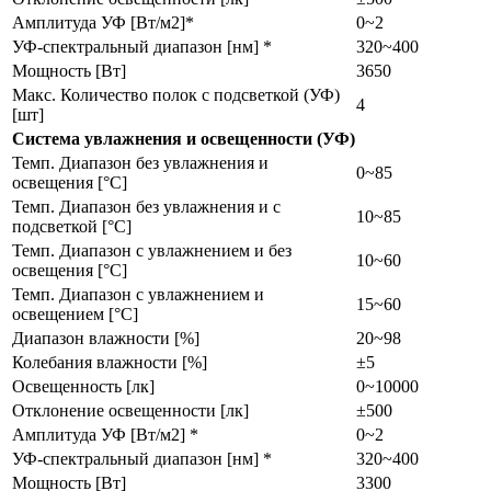
Амплитуда УФ [Вт/м2]*
0~2
УФ-спектральный диапазон [нм] *
320~400
Мощность [Вт]
3650
Макс. Количество полок с подсветкой (УФ)
4
[шт]
Система увлажнения и освещенности (УФ)
Темп. Диапазон без увлажнения и
0~85
освещения [°C]
Темп. Диапазон без увлажнения и с
10~85
подсветкой [°C]
Темп. Диапазон с увлажнением и без
10~60
освещения [°C]
Темп. Диапазон с увлажнением и
15~60
освещением [°C]
Диапазон влажности [%]
20~98
Колебания влажности [%]
±5
Освещенность [лк]
0~10000
Отклонение освещенности [лк]
±500
Амплитуда УФ [Вт/м2] *
0~2
УФ-спектральный диапазон [нм] *
320~400
Мощность [Вт]
3300