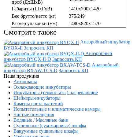
проб (ДхШхВ)
Габариты (ШхГхВ)
1410х700х1420
Вес брутто/нетто (кг)
375/249
Размер упаковки (мм)
1480х820х1570
Смотрите также
Анаэробный инкубатор
BYQX-II
Запросить КП
Анаэробный
инкубатор BYQX-II-D
Запросить КП
Анаэробный
инкубатор BXAW-TCS-D
Запросить КП
Наша продукция
Автоклавы
Охлаждающие инкубаторы
Инкубаторы (термостаты) нагревающие
Шейкеры-инкубаторы
Камеры роста растений
Испытательные и климатические камеры
Чистые помещения
Водяные / Масляные бани
Сушильные (сухожаровые) шкафы
Вакуумные сушильные шкафы
Муфельные печи