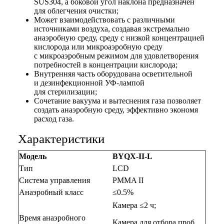
SUS304, а боковой угол наклона предназначен
для облегчения очистки;
Может взаимодействовать с различными
источниками воздуха, создавая экстремально
анаэробную среду, среду с низкой концентрацией
кислорода или микроаэробную среду
с микроаэробным режимом для удовлетворения
потребностей в концентрации кислорода;
Внутренняя часть оборудована осветительной
и дезинфекционной УФ-лампой
для стерилизации;
Сочетание вакуума и вытеснения газа позволяет
создать анаэробную среду, эффективно экономя
расход газа.
Характеристики
Модель
BYQX-II-L
Тип
LCD
Система управления
PMMA II
Анаэробный класс
≤0.5%
Камера ≤2 ч;
Время анаэробного
Камера для отбора проб