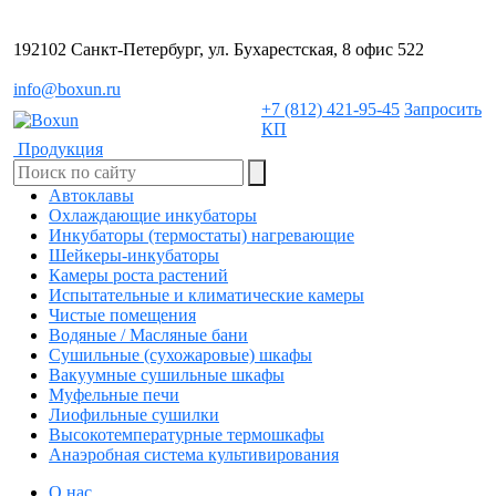
192102 Санкт-Петербург, ул. Бухарестская, 8 офис 522
info@boxun.ru
+7 (812) 421-95-45
Запросить
КП
Продукция
Автоклавы
Охлаждающие инкубаторы
Инкубаторы (термостаты) нагревающие
Шейкеры-инкубаторы
Камеры роста растений
Испытательные и климатические камеры
Чистые помещения
Водяные / Масляные бани
Сушильные (сухожаровые) шкафы
Вакуумные сушильные шкафы
Муфельные печи
Лиофильные сушилки
Высокотемпературные термошкафы
Анаэробная система культивирования
О нас