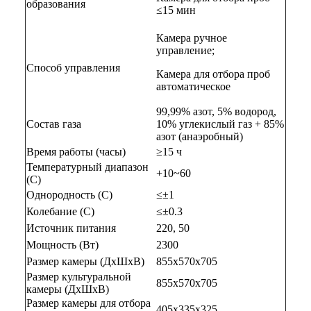
образования
≤15 мин
Камера ручное
управление;
Способ управления
Камера для отбора проб
автоматическое
99,99% азот, 5% водород,
Состав газа
10% углекислый газ + 85%
азот (анаэробный)
Время работы (часы)
≥15 ч
Температурный диапазон
+10~60
(С)
Однородность (С)
≤±1
Колебание (С)
≤±0.3
Источник питания
220, 50
Мощность (Вт)
2300
Размер камеры (ДхШхВ)
855х570х705
Размер культуральной
855х570х705
камеры (ДхШхВ)
Размер камеры для отбора
405х335х325