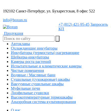
192102 Санкт-Петербург, ул. Бухарестская, 8 офис 522
info@boxun.ru
+7 (812) 421-95-45
Запросить
КП
Продукция
Автоклавы
Охлаждающие инкубаторы
Инкубаторы (термостаты) нагревающие
Шейкеры-инкубаторы
Камеры роста растений
Испытательные и климатические камеры
Чистые помещения
Водяные / Масляные бани
Сушильные (сухожаровые) шкафы
Вакуумные сушильные шкафы
Муфельные печи
Лиофильные сушилки
Высокотемпературные термошкафы
Анаэробная система культивирования
О нас