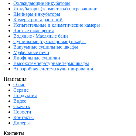
Охлаждающие инкубаторы
Инкубаторы (термостаты) нагревающие
Шейкеры-инкубаторы
Камеры роста растений
Испытательные и климатические камеры
Чистые помещения
Водяные / Масляные бани
Сушильные (сухожаровые) шкафы
Вакуумные сушильные шкафы
Муфельные печи
Лиофильные сушилки
Высокотемпературные термошкафы
Анаэробная система культивирования
Навигация
О нас
Сервис
Продукция
Видео
Скачать
Новости
Контакты
Дилеры
Контакты